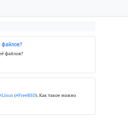
о файлов?
её файлов?
#Linux
(
#FreeBSD
). Как такое можно