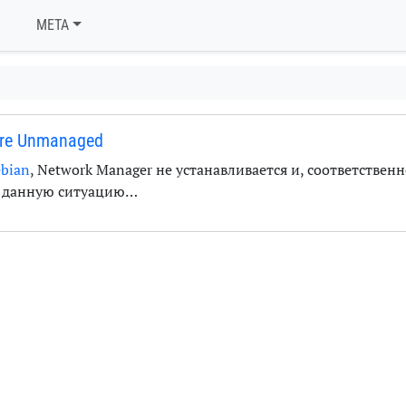
META
are Unmanaged
bian
, Network Manager не устанавливается и, соответственн
м данную ситуацию…