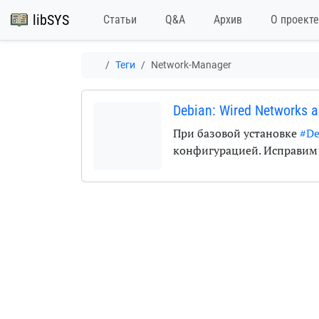
libSYS
Статьи
Q&A
Архив
О проекте
Теги
Network-Manager
Debian: Wired Networks 
При базовой установке
#De
конфигурацией. Исправи