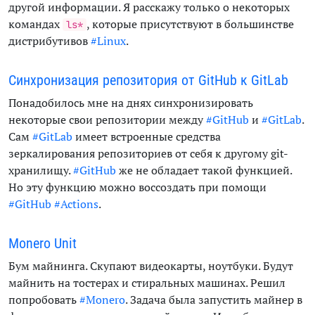
другой информации. Я расскажу только о некоторых
командах
, которые присутствуют в большинстве
ls*
дистрибутивов
#Linux
.
Синхронизация репозитория от GitHub к GitLab
Понадобилось мне на днях синхронизировать
некоторые свои репозитории между
#GitHub
и
#GitLab
.
Сам
#GitLab
имеет встроенные средства
зеркалирования репозиториев от себя к другому git-
хранилищу.
#GitHub
же не обладает такой функцией.
Но эту функцию можно воссоздать при помощи
#GitHub
#Actions
.
Monero Unit
Бум майнинга. Скупают видеокарты, ноутбуки. Будут
майнить на тостерах и стиральных машинах. Решил
попробовать
#Monero
. Задача была запустить майнер в