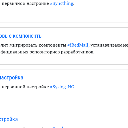
и первичной настройке
#Syncthing
.
 новые компоненты
волит мигрировать компоненты
#iRedMail
, устанавливаемы
 официальных репозиториев разработчиков.
 настройка
и первичной настройке
#Syslog-NG
.
астройка