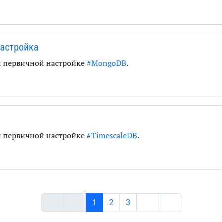
настройка
и первичной настройке
#MongoDB
.
и первичной настройке
#TimescaleDB
.
1
2
3