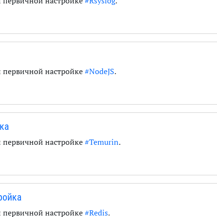
и первичной настройке
#Rsyslog
.
и первичной настройке
#NodeJS
.
вка
и первичной настройке
#Temurin
.
тройка
и первичной настройке
#Redis
.