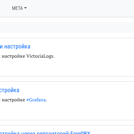
META
 и настройка
и настройке
VictoriaLogs
.
астройка
и настройке
#Grafana
.
астройка через репозиторий FreePBX