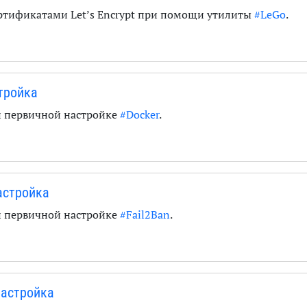
ертификатами Let’s Encrypt при помощи утилиты
#LeGo
.
стройка
и первичной настройке
#Docker
.
настройка
и первичной настройке
#Fail2Ban
.
настройка