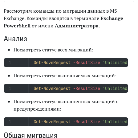
Рассмотрим команды по миграции данных в MS
Exchange. Команды вводятся в терминале
Exchange
PowerShell
от имени
Администратора
.
Анализ
Посмотреть статус всех миграций:
Get-MoveRequest
-ResultSize
'Unlimited'
|
Посмотреть статус выполняемых миграций:
Get-MoveRequest
-ResultSize
'Unlimited'
-M
Посмотреть статус выполненных миграций с
предупреждениями:
Get-MoveRequest
-ResultSize
'Unlimited'
-M
Общая миграция