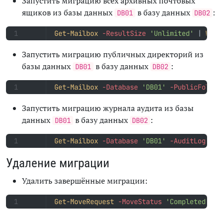
Запустить миграцию всех архивных почтовых
ящиков из базы данных
в базу данных
:
DB01
DB02
Get-Mailbox
-ResultSize
'Unlimited'
|
Wher
Запустить миграцию публичных директорий из
базы данных
в базу данных
:
DB01
DB02
Get-Mailbox
-Database
'DB01'
-PublicFolder
Запустить миграцию журнала аудита из базы
данных
в базу данных
:
DB01
DB02
Get-Mailbox
-Database
'DB01'
-AuditLog
|
N
Удаление миграции
Удалить завершённые миграции:
Get-MoveRequest
-MoveStatus
'Completed'
-R