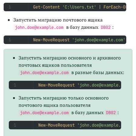
Get-Content
'C:\Users.txt'
|
ForEach-Objec
Запустить миграцию почтового ящика
в базу данных
:
john.doe@example.com
DB02
New-MoveRequest
'john.doe@example.com'
-Ta
Запустить миграцию основного и архивного
почтовых ящиков пользователя
в разные базы данных:
john.doe@example.com
New-MoveRequest
'john.doe@example.com'
-
Запустить миграцию только основного
почтового ящика пользователя
в базу данных
:
john.doe@example.com
DB02
New-MoveRequest
'john.doe@example.com'
-