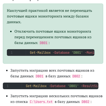
Наилучшей практикой является не перемещать
почтовые ящики мониторинга между базами
данных.
Отключить почтовые ящики мониторинга
перед перемещением почтовых ящиков из
базы данных
:
DB01
Get-Mailbox
-Database
'DB01'
-Monitoring
Запустить миграцию всех почтовых ящиков из
базы данных
в базу данных
:
DB01
DB02
Get-Mailbox
-Database
'DB01'
-ResultSize
'
Запустить миграцию нескольких почтовых ящиков
из списка
в базу данных
:
C:\Users.txt
DB02