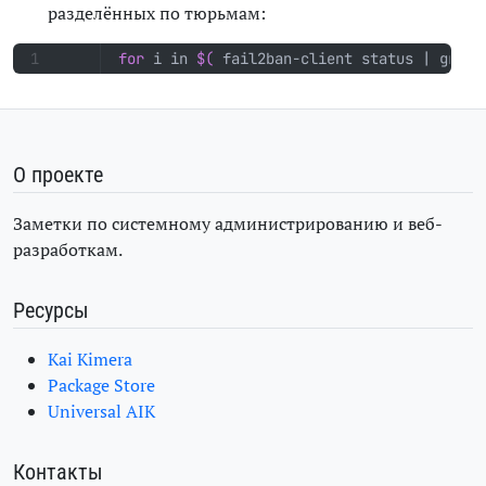
разделённых по тюрьмам:
for
 i in 
$(
 fail2ban-client status 
|
 grep 
О проекте
Заметки по системному администрированию и веб-
разработкам.
Ресурсы
Kai Kimera
Package Store
Universal AIK
Контакты