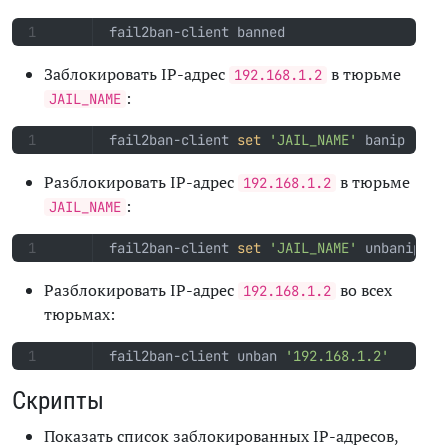
fail2ban-client banned
Заблокировать IP-адрес
в тюрьме
192.168.1.2
:
JAIL_NAME
fail2ban-client 
set
'JAIL_NAME'
 banip 
'192
Разблокировать IP-адрес
в тюрьме
192.168.1.2
:
JAIL_NAME
fail2ban-client 
set
'JAIL_NAME'
 unbanip 
'1
Разблокировать IP-адрес
во всех
192.168.1.2
тюрьмах:
fail2ban-client unban 
'192.168.1.2'
Скрипты
Показать список заблокированных IP-адресов,