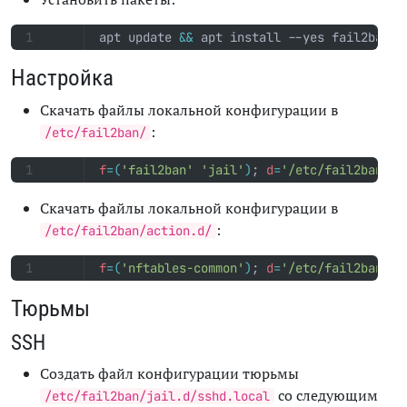
apt update 
&&
 apt install --yes fail2ban p
Настройка
Скачать файлы локальной конфигурации в
:
/etc/fail2ban/
f
=(
'fail2ban'
'jail'
)
;
d
=
'/etc/fail2ban'
;
Скачать файлы локальной конфигурации в
:
/etc/fail2ban/action.d/
f
=(
'nftables-common'
)
;
d
=
'/etc/fail2ban/ac
Тюрьмы
SSH
Создать файл конфигурации тюрьмы
со следующим
/etc/fail2ban/jail.d/sshd.local