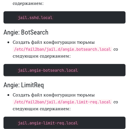
содержанием:
jail.sshd.local
Angie: BotSearch
Создать файл конфигурации тюрьмы
со
/etc/fail2ban/jail.d/angie.botsearch.local
следующим содержанием:
jail.angie-botsearch.local
Angie: LimitReq
Создать файл конфигурации тюрьмы
со
/etc/fail2ban/jail.d/angie.limit-req.local
следующим содержанием:
jail.angie-limit-req.local