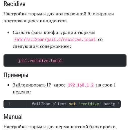
Recidive
Настройка тюрьмы для долгосрочной блокировки
повторяющихся инцидентов.
Создать файл конфигурации тюрьмы
со
/etc/fail2ban/jail.d/recidive.local
следующим содержанием:
jail.recidive.local
Примеры
Заблокировать IP-адрес
на срок 1
192.168.1.2
неделю:
fail2ban-client 
set
'recidive'
 banip 
'192.
Manual
Настройка тюрьмы для перманентной блокировки.