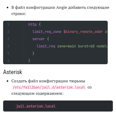
В файл конфигурации Angie добавить следующие
строки:
http
{
limit_req_zone
$binary_remote_addr
zone=
server
{
limit_req
zone=main
burst=60
nodelay
;
}
}
Asterisk
Создать файл конфигурации тюрьмы
со
/etc/fail2ban/jail.d/asterisk.local
следующим содержанием:
jail.asterisk.local