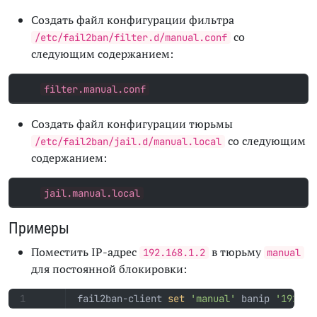
Создать файл конфигурации фильтра
со
/etc/fail2ban/filter.d/manual.conf
следующим содержанием:
filter.manual.conf
Создать файл конфигурации тюрьмы
со следующим
/etc/fail2ban/jail.d/manual.local
содержанием:
jail.manual.local
Примеры
Поместить IP-адрес
в тюрьму
192.168.1.2
manual
для постоянной блокировки:
fail2ban-client 
set
'manual'
 banip 
'192.16