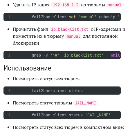
Удалить IP-адрес
из тюрьмы
:
192.168.1.2
manual
fail2ban-client 
set
'manual'
 unbanip 
'192.
Прочитать файл
с IP-адресами и
ip.blacklist.txt
поместить их в тюрьму
для постоянной
manual
блокировки:
grep -v 
'^#'
'ip.blacklist.txt'
|
while
re
Использование
Посмотреть статус всех тюрем:
fail2ban-client status
Посмотреть статус тюрьмы
:
JAIL_NAME
fail2ban-client status 
'JAIL_NAME'
Посмотреть статус всех тюрем в компактном виде: