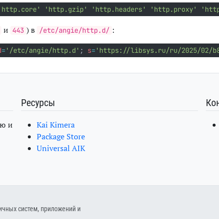
'http.core'
'http.gzip'
'http.headers'
'http.proxy'
'htt
и
) в
:
443
/etc/angie/http.d/
d
=
'/etc/angie/http.d'
;
s
=
'https://libsys.ru/ru/2025/02/b
Ресурсы
Ко
ю и
Kai Kimera
Package Store
Universal AIK
ичных систем, приложений и