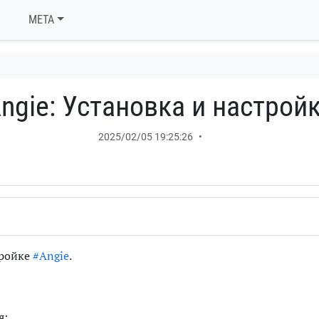
META
ngie: Установка и настрой
2025/02/05 19:25:26
•
тройке
#Angie
.
я: