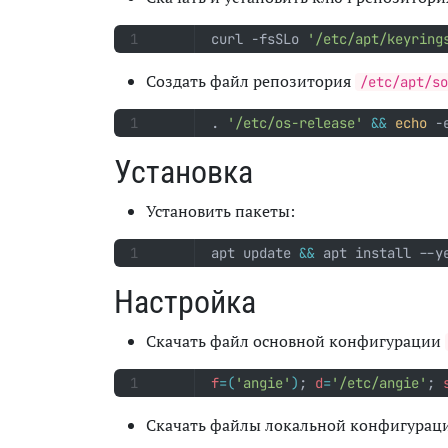
curl -fsSLo 
'/etc/apt/keyring
Создать файл репозитория
/etc/apt/so
. 
'/etc/os-release'
&&
echo
 -
Установка
Установить пакеты:
apt update 
&&
 apt install --y
Настройка
Скачать файл основной конфигурации
f
=(
'angie'
)
;
d
=
'/etc/angie'
;
Скачать файлы локальной конфигурац