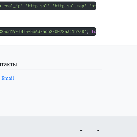
p.real_ip'
'http.ssl'
'http.ssl.map'
'http.v3'
'http.zst
825cd19-f0f5-5a63-acb2-00784311b738'
;
for
 i in 
"
${
f
[@]
}
"
нтакты
Email