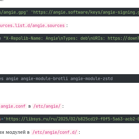
s/angie.gpg'
'https://angie.software/keys/angie-signing.
:
urces.list.d/angie.sources
e 
"X-Repolib-Name: Angie\nTypes: deb\nURIs: https://down
es angie angie-module-brotli angie-module-zstd
в
:
angie.conf
/etc/angie/
s
=
'https://libsys.ru/ru/2025/02/b825cd19-f0f5-5a63-acb2-
ии модулей в
:
/etc/angie/conf.d/