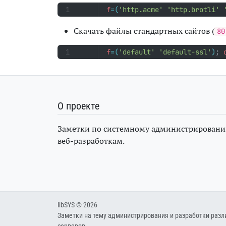
f
=(
'http.acme'
'http.brotli'
Скачать файлы стандартных сайтов (
80
f
=(
'default'
'default-ssl'
)
;
О проекте
Заметки по системному администрировани
веб-разработкам.
libSYS © 2026
Заметки на тему администрирования и разработки разл