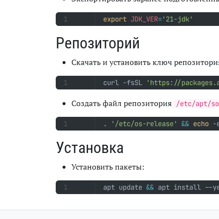
export
JDK_VER
=
'21-jdk'
Репозиторий
Скачать и установить ключ репозитори
curl -fsSL 
'https://packages.
Создать файл репозитория
/etc/apt/so
. 
'/etc/os-release'
&&
echo
 -
Установка
Установить пакеты:
apt update 
&&
 apt install --y