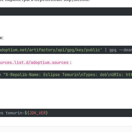
я:
adoptium.net/artifactory/api/gpg/key/public'
|
 gpg --dea
:
urces.list.d/adoptium.sources
e 
"X-Repolib-Name: Eclipse Temurin\nTypes: deb\nURIs: ht
es temurin-
${
JDK_VER
}