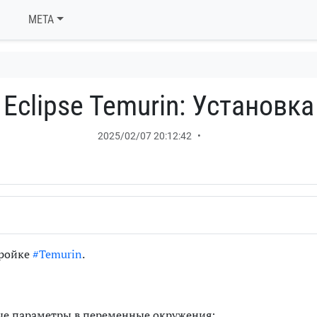
META
Eclipse Temurin: Установка
2025/02/07 20:12:42
•
тройке
#Temurin
.
ые параметры в переменные окружения: