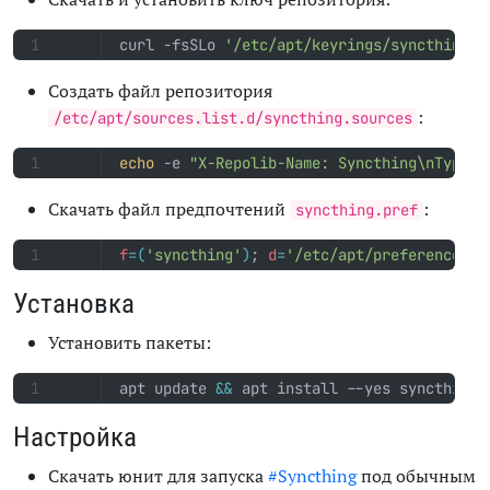
curl -fsSLo 
'/etc/apt/keyrings/syncthing.g
Создать файл репозитория
:
/etc/apt/sources.list.d/syncthing.sources
echo
 -e 
"X-Repolib-Name: Syncthing\nTypes:
Скачать файл предпочтений
:
syncthing.pref
f
=(
'syncthing'
)
;
d
=
'/etc/apt/preferences.d
Установка
Установить пакеты:
apt update 
&&
 apt install --yes syncthing
Настройка
Скачать юнит для запуска
#Syncthing
под обычным