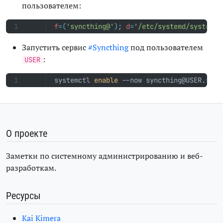
пользователем:
f
=(
'syncthing@'
)
;
d
=
'/etc/systemd/system'
;
Запустить сервис
#Syncthing
под пользователем
:
USER
systemctl 
enable
 --now syncthing@USER.serv
О проекте
Заметки по системному администрированию и веб-
разработкам.
Ресурсы
Kai Kimera