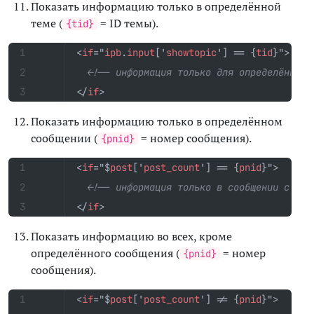
Показать информацию только в определённой
теме (
= ID темы).
{tid}
<
if
="
ipb
.
input
['
showtopic
']
==
{
tid
}"
>
<!-- информация только для определённой 
</
if
>
Показать информацию только в определённом
сообщении (
= номер сообщения).
{pnid}
<
if
="$
post
['
post_count
']
==
{
pnid
}"
>
<!-- информация только в сообщении с ном
</
if
>
Показать информацию во всех, кроме
определённого сообщения (
= номер
{pnid}
сообщения).
<
if
="$
post
['
post_count
']
!=
{
pnid
}"
>