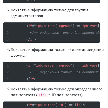
Показать информацию только для группы
администраторов.
<
if
="
ipb
.
member
['
mgroup
']
==
ipb
.
vars
['
adm
<!-- информация только для группы админи
</
if
>
Показать информацию только для администрации
форума.
<
if
="
ipb
.
member
['
mgroup
']
==
ipb
.
vars
['
adm
<!-- информация только для администрации
</
if
>
Показать информацию только для определённого
пользователя (
= ID пользователя).
{id}
<
if
="
ipb
.
member
['
id
']
==
{
id
}"
>