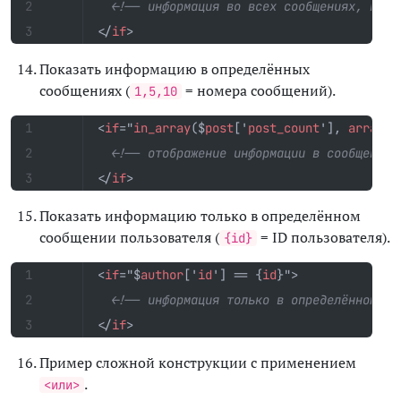
<!-- информация во всех сообщениях, кром
</
if
>
Показать информацию в определённых
сообщениях (
= номера сообщений).
1,5,10
<
if
="
in_array
($
post
['
post_count
'],
array
(
1
<!-- отображение информации в сообщениях
</
if
>
Показать информацию только в определённом
сообщении пользователя (
= ID пользователя).
{id}
<
if
="$
author
['
id
']
==
{
id
}"
>
<!-- информация только в определённом со
</
if
>
Пример сложной конструкции с применением
.
<или>