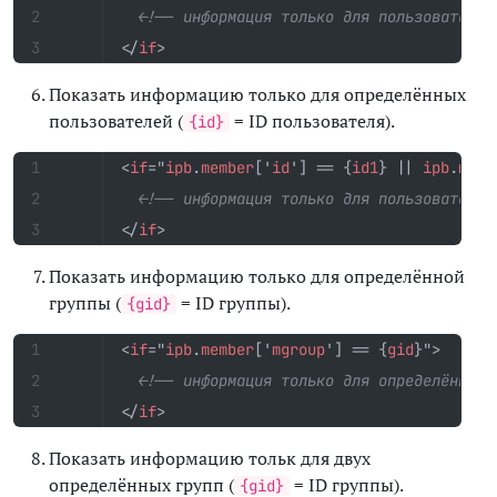
<!-- информация только для пользователя 
</
if
>
Показать информацию только для определённых
пользователей (
= ID пользователя).
{id}
<
if
="
ipb
.
member
['
id
']
==
{
id1
}
||
ipb
.
memb
<!-- информация только для пользователя 
</
if
>
Показать информацию только для определённой
группы (
= ID группы).
{gid}
<
if
="
ipb
.
member
['
mgroup
']
==
{
gid
}"
>
<!-- информация только для определённой 
</
if
>
Показать информацию тольк для двух
определённых групп (
= ID группы).
{gid}