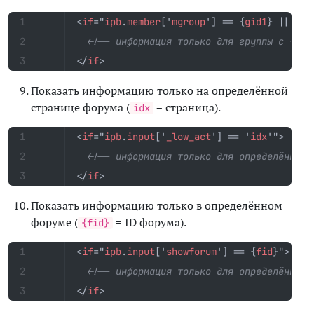
<
if
="
ipb
.
member
['
mgroup
']
==
{
gid1
}
||
ipb
<!-- информация только для группы с {gid
</
if
>
Показать информацию только на определённой
странице форума (
= страница).
idx
<
if
="
ipb
.
input
['
_low_act
']
==
'
idx
'"
>
<!-- информация только для определённой 
</
if
>
Показать информацию только в определённом
форуме (
= ID форума).
{fid}
<
if
="
ipb
.
input
['
showforum
']
==
{
fid
}"
>
<!-- информация только для определённого
</
if
>