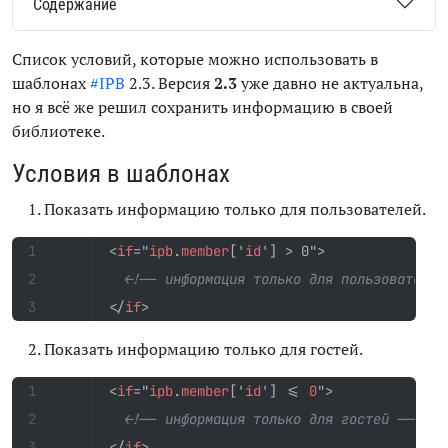
Содержание
Список условий, которые можно использовать в
шаблонах
#IPB
2.3. Версия
2.3
уже давно не актуальна,
но я всё же решил сохранить информацию в своей
библиотеке.
Условия в шаблонах
Показать информацию только для пользователей.
<
if
="
ipb
.
member
['
id
']
>
<!-- информация только для пользователей
</
if
>
Показать информацию только для гостей.
<
if
="
ipb
.
member
['
id
']
<=
0
"
>
<!-- информация только для гостей -->
</
if
>