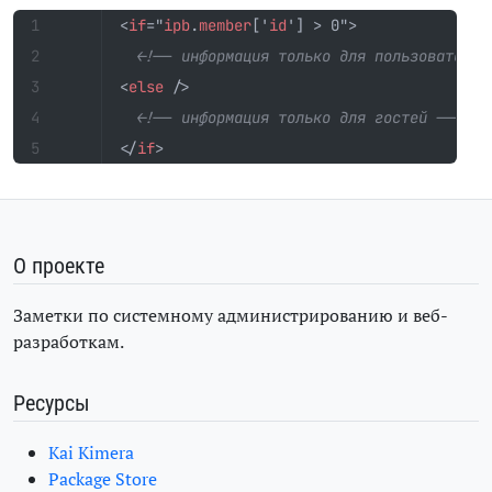
<
if
="
ipb
.
member
['
id
']
>
<!-- информация только для пользователей
<
else
/>
<!-- информация только для гостей -->
</
if
>
О проекте
Заметки по системному администрированию и веб-
разработкам.
Ресурсы
Kai Kimera
Package Store