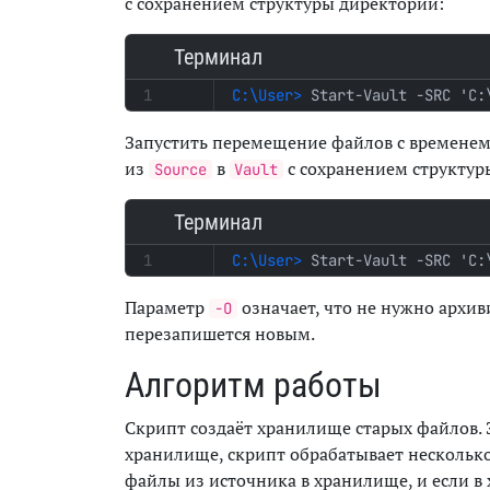
с сохранением структуры директорий:
Терминал
Start-Vault -SRC 'C:
Запустить перемещение файлов с временем 
из
в
с сохранением структур
Source
Vault
Терминал
Start-Vault -SRC 'C:
Параметр
означает, что не нужно архи
-O
перезапишется новым.
Алгоритм работы
Скрипт создаёт хранилище старых файлов. 
хранилище, скрипт обрабатывает несколько
файлы из источника в хранилище, и если в