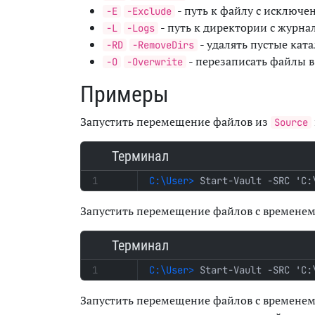
- путь к файлу с исключ
-E
-Exclude
- путь к директории с журн
-L
-Logs
- удалять пустые ката
-RD
-RemoveDirs
- перезаписать файлы в 
-O
-Overwrite
Примеры
Запустить перемещение файлов из
Source
Терминал
Start-Vault -SRC 'C:
Запустить перемещение файлов с временем 
Терминал
Start-Vault -SRC 'C:
Запустить перемещение файлов с временем 