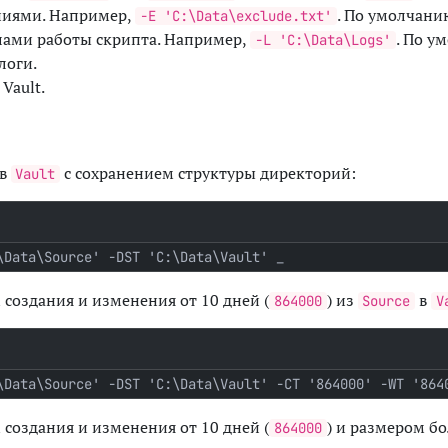
ениями. Например,
. По умолчани
-E 'C:\Data\exclude.txt'
алами работы скрипта. Например,
. По у
-L 'C:\Data\Logs'
логи.
Vault.
в
с сохранением структуры директорий:
Vault
\Data\Source' -DST 'C:\Data\Vault'
создания и изменения от 10 дней (
) из
в
864000
Source
V
\Data\Source' -DST 'C:\Data\Vault' -CT '864000' -WT '864
создания и изменения от 10 дней (
) и размером бо
864000