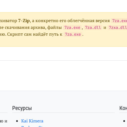
рхиватор
7-Zip
, а конкретно его облегчённая версия
7za.ex
сле скачивания архива, файлы
,
и
7za.exe
7za.dll
7zxa.dll
ю. Скрипт сам найдёт путь к
.
7za.exe
Ресурсы
Ко
ю и
Kai Kimera