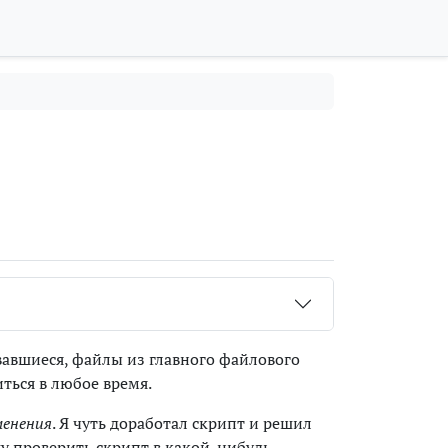
овавшиеся, файлы из главного файлового
ться в любое время.
менения
. Я чуть доработал скрипт и решил
шу проверить скрипт в какой-нибудь