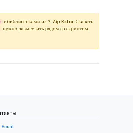
с библиотеками из
7-Zip Extra
. Скачать
e
нужно разместить рядом со скриптом,
нтакты
Email