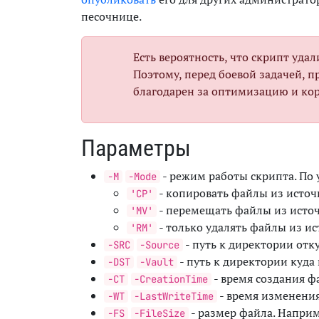
песочнице.
Есть вероятность, что скрипт уда
Поэтому, перед боевой задачей, п
благодарен за оптимизацию и кор
Параметры
- режим работы скрипта. П
-M
-Mode
- копировать файлы из источ
'CP'
- перемещать файлы из исто
'MV'
- только удалять файлы из и
'RM'
- путь к директории от
-SRC
-Source
- путь к директории куд
-DST
-Vault
- время создания ф
-CT
-CreationTime
- время изменения
-WT
-LastWriteTime
- размер файла. Напри
-FS
-FileSize