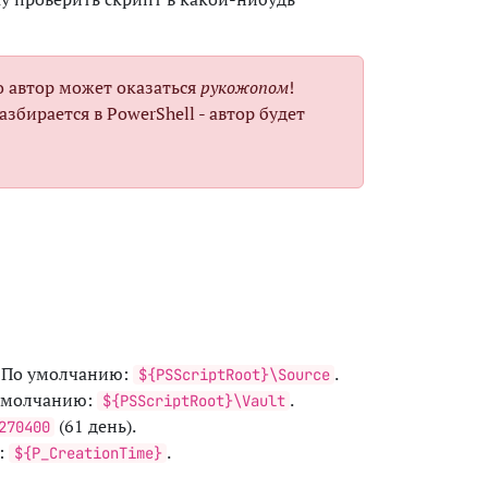
о автор может оказаться
рукожопом
!
збирается в PowerShell - автор будет
. По умолчанию:
.
${PSScriptRoot}\Source
 умолчанию:
.
${PSScriptRoot}\Vault
(61 день).
270400
:
.
${P_CreationTime}