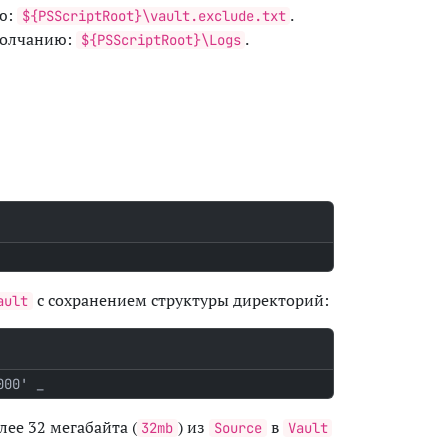
ю:
.
${PSScriptRoot}\vault.exclude.txt
молчанию:
.
${PSScriptRoot}\Logs
с сохранением структуры директорий:
ault
000'
лее 32 мегабайта (
) из
в
32mb
Source
Vault