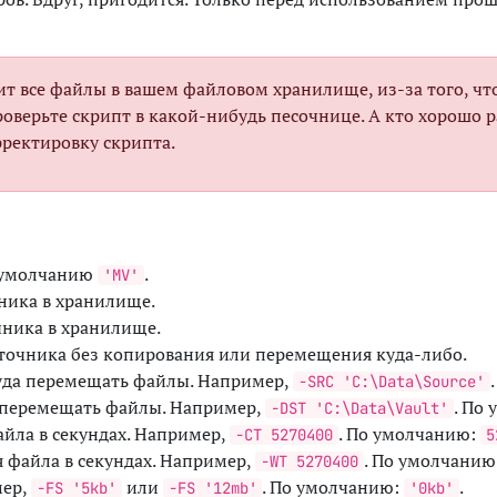
лит все файлы в вашем файловом хранилище, из-за того, чт
роверьте скрипт в какой-нибудь песочнице. А кто хорошо ра
ректировку скрипта.
о умолчанию
.
'MV'
ника в хранилище.
чника в хранилище.
сточника без копирования или перемещения куда-либо.
куда перемещать файлы. Например,
-SRC 'C:\Data\Source'
а перемещать файлы. Например,
. По
-DST 'C:\Data\Vault'
айла в секундах. Например,
. По умолчанию:
-CT 5270400
5
 файла в секундах. Например,
. По умолчанию
-WT 5270400
мер,
или
. По умолчанию:
.
-FS '5kb'
-FS '12mb'
'0kb'