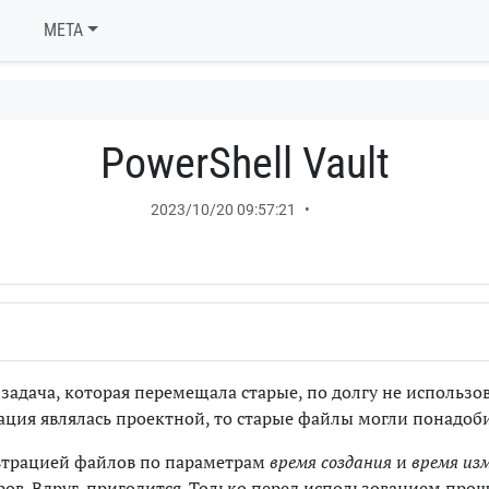
META
PowerShell Vault
2023/10/20 09:57:21
•
 задача, которая перемещала старые, по долгу не использ
ация являлась проектной, то старые файлы могли понадоби
льтрацией файлов по параметрам
время создания
и
время из
ов. Вдруг, пригодится. Только перед использованием про