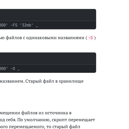
000' -FS '32mb'
исью файлов с одинаковыми названиями (
)
-O
000' -O
 названием. Старый файл в хранилище
ремещении файлов из источника в
од себя. По умолчанию, скрипт перемещает
вого перемещаемого, то старый файл