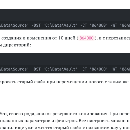
\Data\Source' -DST 'C:\Data\Vault' -CT '864000' -WT '864
создания и изменения от 10 дней (
), и с перезап
864000
ы директорий:
\Data\Source' -DST 'C:\Data\Vault' -CT '864000' -WT '864
вировать старый файл при перемещении нового с таким же
Это, своего рода, аналог резервного копирования. При пе
 заданных параметров и фильтров. Всё настроить можно п
 хранилище уже имеется старый файл с названием кау у но