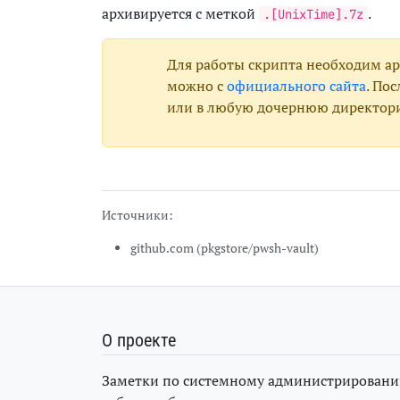
архивируется с меткой
.
.[UnixTime].7z
Для работы скрипта необходим а
можно с
официального сайта
. По
или в любую дочернюю директори
Источники:
github.com (pkgstore/pwsh-vault)
О проекте
Заметки по системному администрировани