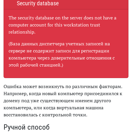
Security database
The security database on the server does not have a
computer account for this workstation trust
relationship.
(База данных диспетчера учетных записей на
сервере не содержит записи для регистрации
компьютера через доверительные отношения с
этой рабочей станцией.)
Ошибка может возникнуть по различным факторам.
Например, когда новый компьютер присоединился к
домену под уже существующем именем другого
компьютера, или когда виртуальная машина
восстановилась с контрольной точки.
Ручной способ