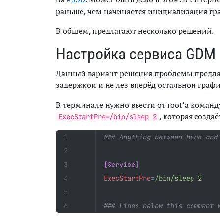
раньше, чем начинается инициализация гра
В общем, предлагают несколько решений.
Настройка сервиса GDM
Данный вариант решения проблемы предлаг
задержкой и не лез вперёд остальной граф
В терминале нужно ввести от root’а коман
, которая созда
ExecStartPre=/bin/sleep 2
### Anything between here and
[Service]
ExecStartPre
=
/bin/sleep 2
### Lines below this comment 