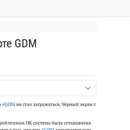
рте GDM
о
#GDM
не стал загружаться. Чёрный экран с
 проблемном ПК система была установлена
тся в том, что сам
#GDM
запускается чуть