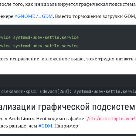
осле того, как инициализируется графическая подсистема
рекере
#GNOME
/
#GDM
. Вместо торможения загрузки GDM
rvice systemd-udev-settle.service
rvice systemd-udev-settle.service
(хотя исправление, изложенное выше, тоже трудно назвать
 oleksandr-xps15 udevadm[260]: systemd-udev-settle.servi
ализации графической подсисте
 для
Arch Linux
. Необходимо в файле
/etc/mkinitcpio.conf
лась раньше, чем
#GDM
. Например: