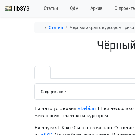
libSYS
Статьи
Q&A
Архив
О проекте
Статьи
Чёрный экран с курсором при с
Чёрный
Содержание
На днях установил
#Debian
11 на несколько 
мигающем текстовым курсором…
На других ПК всё было нормально. Отличие
на
#SSD
. Может быть дело в этом. В интерн