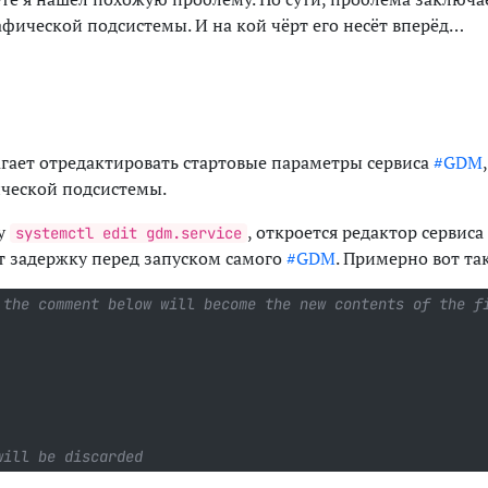
фической подсистемы. И на кой чёрт его несёт вперёд…
ает отредактировать стартовые параметры сервиса
#GDM
ической подсистемы.
ду
, откроется редактор сервиса
systemctl edit gdm.service
ёт задержку перед запуском самого
#GDM
. Примерно вот так
 the comment below will become the new contents of the f
will be discarded