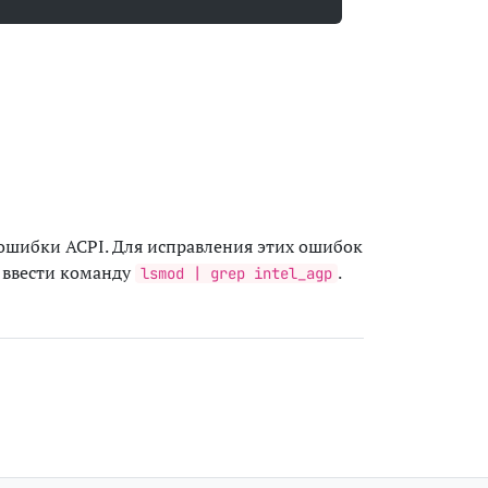
я ошибки
ACPI
. Для исправления этих ошибок
о ввести команду
.
lsmod | grep intel_agp