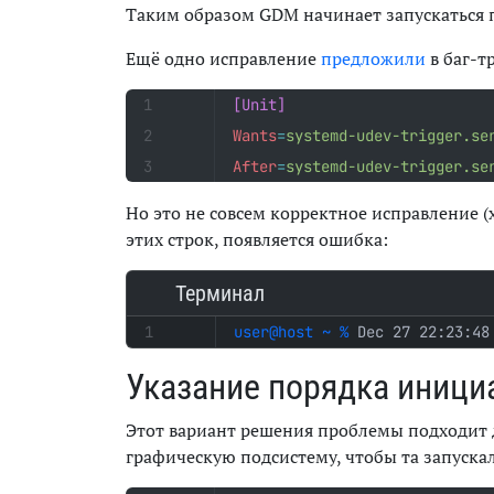
Таким образом GDM начинает запускаться п
Ещё одно исправление
предложили
в баг-т
[Unit]
Wants
=
systemd-udev-trigger.se
After
=
systemd-udev-trigger.se
Но это не совсем корректное исправление 
этих строк, появляется ошибка:
Терминал
Dec 27 22:23:48
Указание порядка иници
Этот вариант решения проблемы подходит
графическую подсистему, чтобы та запуска