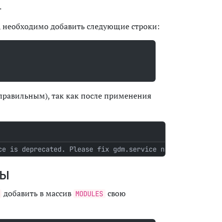
.
, необходимо добавить следующие строки:
 правильным), так как после применения
ce is deprecated. Please fix gdm.service not to pull it 
мы
добавить в массив
свою
MODULES