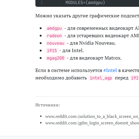
MODULES=(amdgpu)
Можно указать другие графические подсисте
- для современных видеокарт 
amdgpu
- для устаревших видеокарт AM
radeon
- для Nvidia Nouveau.
nouveau
- для Intel.
i915
- для видеокарт Matrox.
mgag200
Если в системе используется
#Intel
в качест
необходимо добавить
перед
intel_agp
i91
Источники:
www.reddit.com (solution_to_a_black_screen_on
www.reddit.com (gdm_login_screen_doesnt_show_