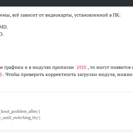
мы, всё зависит от видеокарты, установленной в ПК:
AMD.
D.
ве графики и в модулях прописан
, то могут появитс
i915
. Чтобы проверить корректность загрузки модуля, можн
5
_boot_problem_after/)
until_switching_tty/)